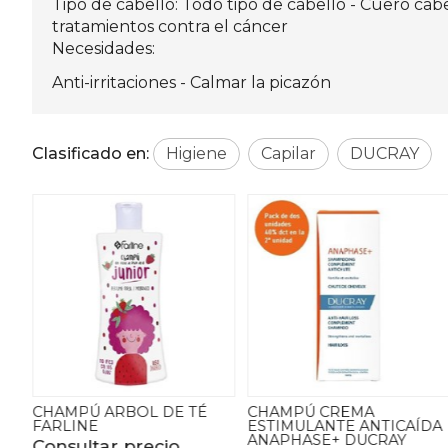
Tipo de cabello: Todo tipo de cabello - Cuero cab
tratamientos contra el cáncer
Necesidades:
Anti-irritaciones - Calmar la picazón
Clasificado en:
Higiene
Capilar
DUCRAY
E TÉ
CHAMPÚ CREMA
CHAMPÚ
ESTIMULANTE ANTICAÍDA
DERMOPROTECTOR
ANAPHASE+ DUCRAY
ELUTION DUCRAY
o