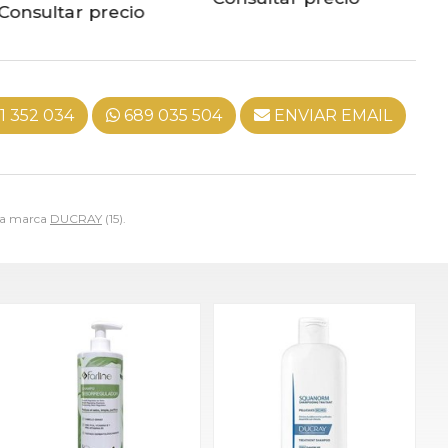
1 352 034
689 035 504
ENVIAR EMAIL
 la marca
DUCRAY
(15).