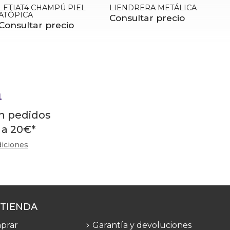
LETIAT4 CHAMPÚ PIEL
LIENDRERA METÁLICA
ATÓPICA
Consultar precio
Consultar precio
en pedidos
 a
20
€
*
diciones
 TIENDA
prar
Garantía y devoluciones