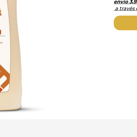
envío
3,9
a través