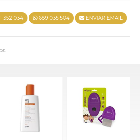
1 352 034
689 035 504
ENVIAR EMAIL
(51).