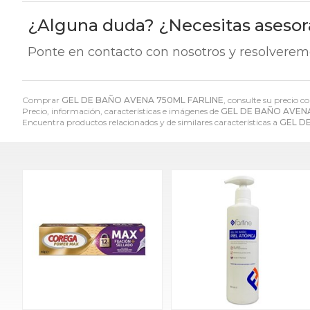
¿Alguna duda? ¿Necesitas aseso
Ponte en contacto con nosotros y resolverem
Comprar
GEL DE BAÑO AVENA 750ML FARLINE
, consulte su precio c
Precio, información, características e imágenes de
GEL DE BAÑO AVENA
Encuentra productos relacionados y de similares características a
GEL D