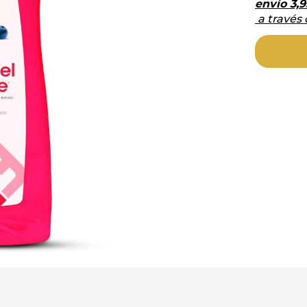
envío
3,9
a través