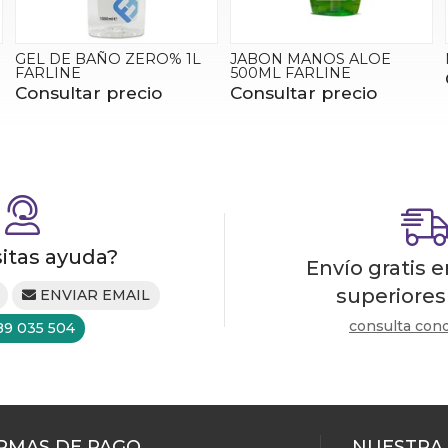
GEL DE BAÑO ZERO% 1L
JABON MANOS ALOE
FARLINE
500ML FARLINE
Consultar precio
Consultar precio
itas ayuda?
Envío gratis 
superiores
ENVIAR EMAIL
consulta con
89 035 504
RMAS DE PAGO
NUESTRA