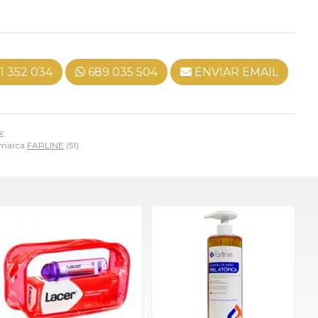
1 352 034
689 035 504
ENVIAR EMAIL
€
.
a marca
FARLINE
(51).