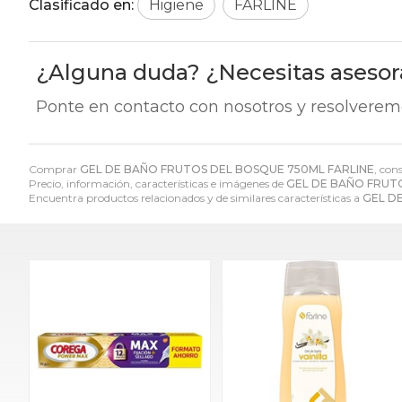
Clasificado en:
Higiene
FARLINE
¿Alguna duda? ¿Necesitas aseso
Ponte en contacto con nosotros y resolverem
Comprar
GEL DE BAÑO FRUTOS DEL BOSQUE 750ML FARLINE
, con
Precio, información, características e imágenes de
GEL DE BAÑO FRUT
Encuentra productos relacionados y de similares características a
GEL D