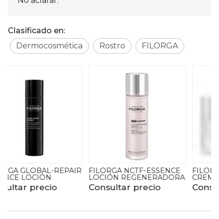
No aclarar.
Clasificado en:
Dermocosmética
Rostro
FILORGA
R
FILORGA NCTF-ESSENCE
FILORGA TIME FILLER 5XP
LOCIÓN REGENERADORA
CREMA
Consultar precio
Consultar precio