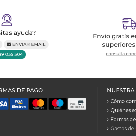
itas ayuda?
Envío gratis 
superiores
ENVIAR EMAIL
consulta con
89 035 504
RMAS DE PAGO
NUESTRA
Cómo com
Quiénes s
Formas de
Gastos de