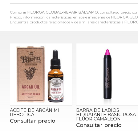
Comprar
FILORGA GLOBAL-REPAIR BÁLSAMO
, consulte su precio co
Precio, información, características, enlace e imágenes de
FILORGA GLO
Encuentra productos relacionados y de similares características a
FILOR
ACEITE DE ARGÁN MI
BARRA DE LABIOS
REBOTICA
HIDRATANTE BASIC ROSA
FLÚOR CAMALEON
Consultar precio
Consultar precio