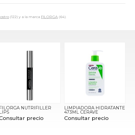
ostro
(122) y a la marca
FILORGA
(64).
FILORGA NUTRIFILLER
LIMPIADORA HIDRATANTE
LIPS
473ML CERAVE
Consultar precio
Consultar precio