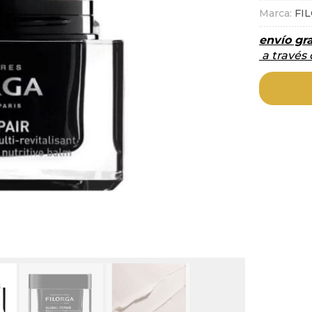
Marca:
FI
envío gra
a través