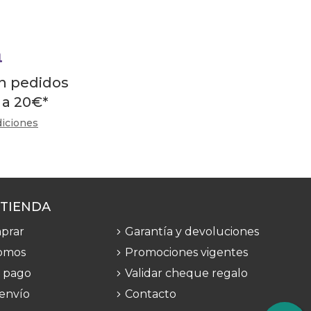
en pedidos
 a
20
€
*
diciones
 TIENDA
prar
Garantía y devoluciones
omos
Promociones vigentes
 pago
Validar cheque regalo
 envío
Contacto