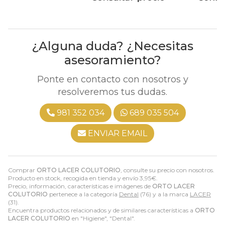
¿Alguna duda? ¿Necesitas
asesoramiento?
Ponte en contacto con nosotros y
resolveremos tus dudas.
981 352 034
689 035 504
ENVIAR EMAIL
Comprar
ORTO LACER COLUTORIO
, consulte su precio con nosotros.
Producto en stock, recogida en tienda y envío
3,95
€
.
Precio, información, características e imágenes de
ORTO LACER
COLUTORIO
pertenece a la categoría
Dental
(76) y a la marca
LACER
(31).
Encuentra productos relacionados y de similares características a
ORTO
LACER COLUTORIO
en "Higiene", "Dental".