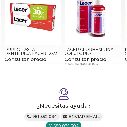
LACER CLORHEXIDINA
LACER FRESH
L
COLUTORIO
COLUTORIO
Consultar precio
Consultar precio
más variaciones
¿Necesitas ayuda?
981 352 034
ENVIAR EMAIL
689 035 504