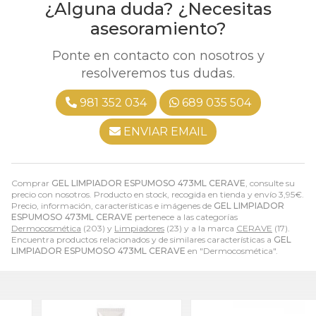
¿Alguna duda? ¿Necesitas
asesoramiento?
Ponte en contacto con nosotros y
resolveremos tus dudas.
981 352 034
689 035 504
ENVIAR EMAIL
Comprar
GEL LIMPIADOR ESPUMOSO 473ML CERAVE
, consulte su
precio con nosotros. Producto en stock, recogida en tienda y envío
3,95
€
.
Precio, información, características e imágenes de
GEL LIMPIADOR
ESPUMOSO 473ML CERAVE
pertenece a las categorías
Dermocosmética
(203) y
Limpiadores
(23) y a la marca
CERAVE
(17).
Encuentra productos relacionados y de similares características a
GEL
LIMPIADOR ESPUMOSO 473ML CERAVE
en "Dermocosmética".