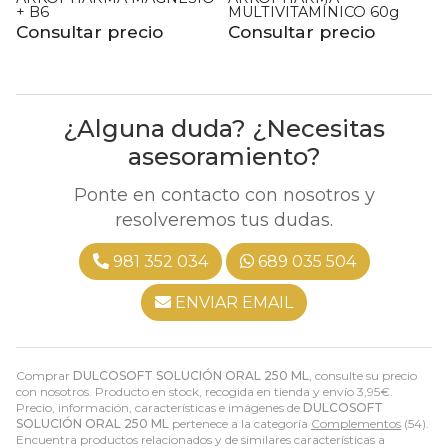
+ B6
MULTIVITAMÍNICO 60g
C
Consultar precio
Consultar precio
¿Alguna duda? ¿Necesitas
asesoramiento?
Ponte en contacto con nosotros y
resolveremos tus dudas.
981 352 034
689 035 504
ENVIAR EMAIL
Comprar
DULCOSOFT SOLUCIÓN ORAL 250 ML
, consulte su precio
con nosotros. Producto en stock, recogida en tienda y envío
3,95
€
.
Precio, información, características e imágenes de
DULCOSOFT
SOLUCIÓN ORAL 250 ML
pertenece a la categoría
Complementos
(54).
Encuentra productos relacionados y de similares características a