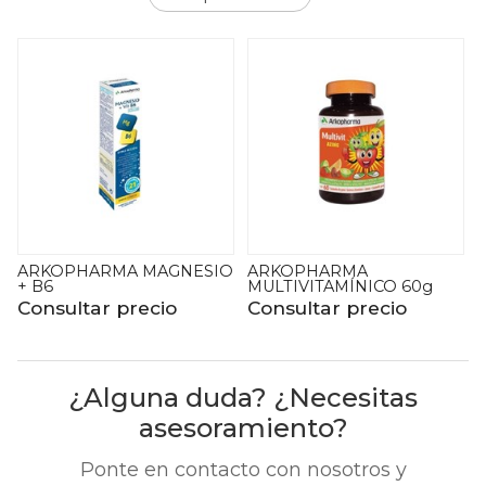
O
ARKOPHARMA
ARKOPHARMA VITAMINA
MULTIVITAMÍNICO 60g
C&D3 + Zinc 3X2
Consultar precio
Consultar precio
¿Alguna duda? ¿Necesitas
asesoramiento?
Ponte en contacto con nosotros y