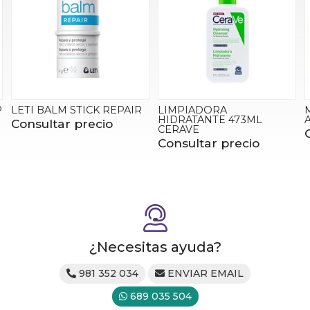
LIMPIADORA
MARTIDERM GF VITAL
HIDRATANTE 473ML
AGE CREAM NIGHT
CERAVE
Consultar precio
Consultar precio
¿Necesitas ayuda?
981 352 034
ENVIAR EMAIL
689 035 504