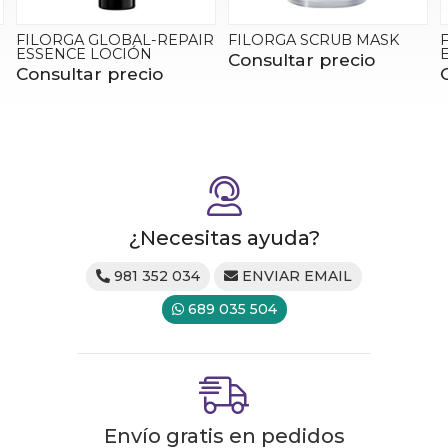
R
FILORGA SCRUB MASK
FILORGA TIME FILLER
EYES 5XP
Consultar precio
Consultar precio
¿Necesitas ayuda?
981 352 034
ENVIAR EMAIL
689 035 504
Envío gratis en pedidos