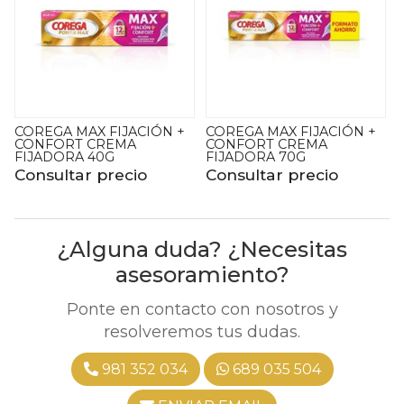
COREGA MAX FIJACIÓN +
COREGA MAX FIJACIÓN +
R
CONFORT CREMA
CONFORT CREMA
FIJADORA 40G
FIJADORA 70G
Consultar precio
Consultar precio
¿Alguna duda? ¿Necesitas
asesoramiento?
Ponte en contacto con nosotros y
resolveremos tus dudas.
981 352 034
689 035 504