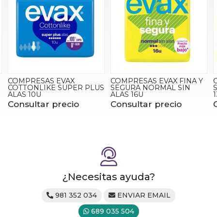
COMPRESAS EVAX FINA Y
COMPRESAS EVAX FINA Y
US
SEGURA NORMAL SIN
SEGURA SUPER SIN ALAS
ALAS 16U
13U
Consultar precio
Consultar precio
¿Necesitas ayuda?
981 352 034
ENVIAR EMAIL
689 035 504