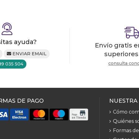
itas ayuda?
Envío gratis 
superiores
ENVIAR EMAIL
consulta con
89 035 504
RMAS DE PAGO
NUESTRA
Cómo com
Quiénes s
Formas de