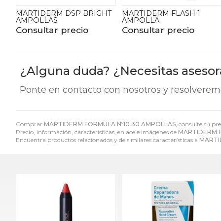
MARTIDERM DSP BRIGHT
MARTIDERM FLASH 1
AMPOLLAS
AMPOLLA
Consultar precio
Consultar precio
¿Alguna duda? ¿Necesitas aseso
Ponte en contacto con nosotros y resolverem
Comprar
MARTIDERM FORMULA Nº10 30 AMPOLLAS
, consulte su pr
Precio, información, características, enlace e imágenes de
MARTIDERM F
Encuentra productos relacionados y de similares características a
MARTI