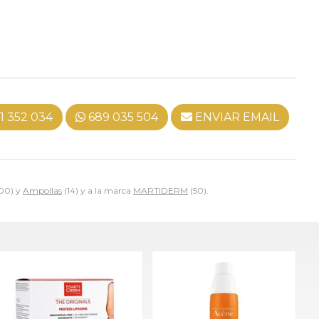
1 352 034
689 035 504
ENVIAR EMAIL
00) y
Ampollas
(14) y a la marca
MARTIDERM
(50).