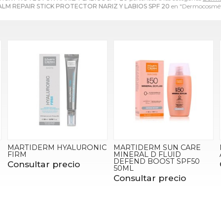
ALM REPAIR STICK PROTECTOR NARIZ Y LABIOS SPF 20
en "Dermocosmét
MARTIDERM HYALURONIC
MARTIDERM SUN CARE
FIRM
MINERAL D FLUID
DEFEND BOOST SPF50
Consultar precio
50ML
Consultar precio