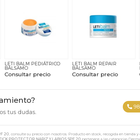
LETI BALM REPAIR
LETI BALM REPAIR
BÁLSAMO
FLUIDO
Consultar precio
Consultar precio
ramiento?
98
os tus dudas.
PF 20
, consulte su precio con nosotros. Producto en stock, recogida en tienda y
STICK PROTECTOR NARIZ Y LABIOS SPF 20
pertenece a las categorías
Dermo