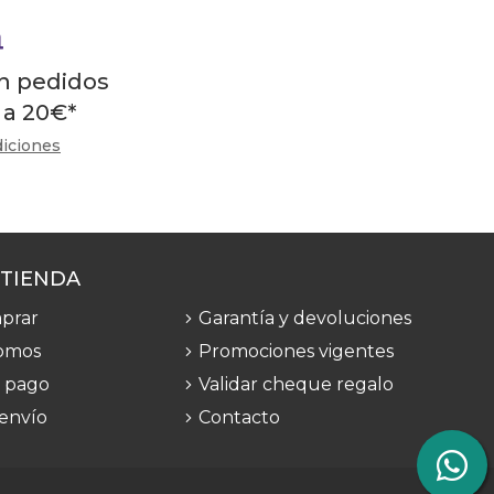
en pedidos
 a
20
€
*
diciones
 TIENDA
prar
Garantía y devoluciones
omos
Promociones vigentes
 pago
Validar cheque regalo
 envío
Contacto