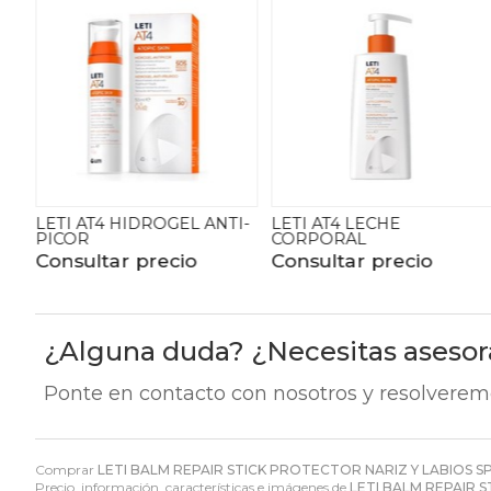
TI-
LETI AT4 LECHE
LETI BALM PEDIÁTRICO
CORPORAL
BÁLSAMO
Consultar precio
Consultar precio
¿Alguna duda? ¿Necesitas aseso
Ponte en contacto con nosotros y resolverem
Comprar
LETI BALM REPAIR STICK PROTECTOR NARIZ Y LABIOS S
Precio, información, características e imágenes de
LETI BALM REPAIR 