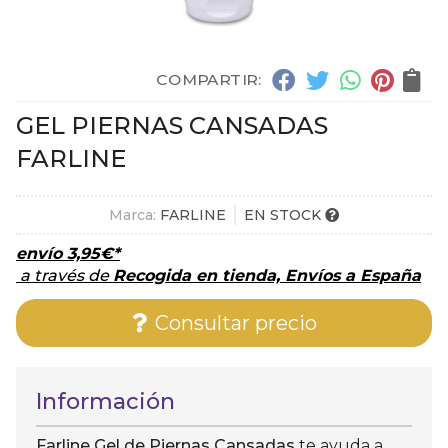
COMPARTIR:
GEL PIERNAS CANSADAS
FARLINE
Marca:
FARLINE
EN STOCK
envío
3,95
€
*
a través de
Recogida en tienda, Envíos a España
Consultar precio
Información
Farline Gel de Piernas Cansadas
te ayuda a