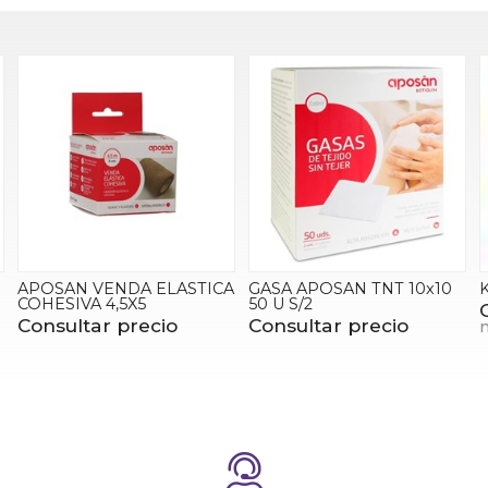
A
GASA APOSAN TNT 10x10
KINESIO TAPE CURESAN
50 U S/2
Consultar precio
Consultar precio
más variaciones