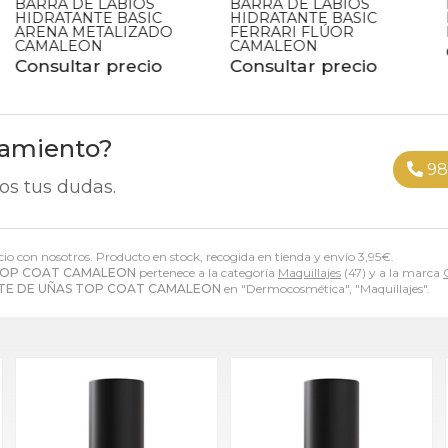
BARRA DE LABIOS
BARRA DE LABIOS
HIDRATANTE BASIC
HIDRATANTE BASIC FRESA
FERRARI FLÚOR
METALIZADO CAMALEON
CAMALEON
Consultar precio
Consultar precio
ramiento?
98
os tus dudas.
ecio con nosotros. Producto en stock, recogida en tienda y envío
3,95
€
.
TOP COAT CAMALEON
pertenece a la categoría
Maquillajes
(47) y a la marca
TE DE UÑAS TOP COAT CAMALEON
en "Dermocosmética", "Maquillajes".