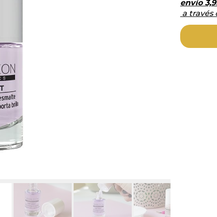
envío
3,9
a través