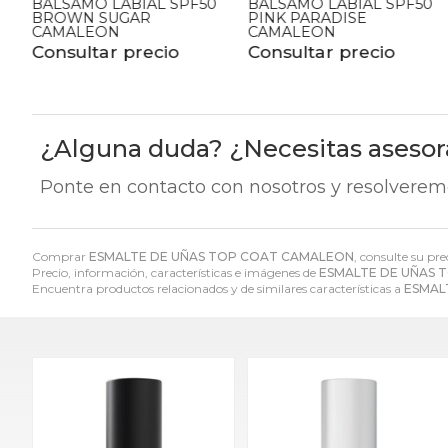
0
BALSAMO LABIAL SPF50
BARRA DE LABIOS
PINK PARADISE
HIDRATANTE BASIC
CAMALEON
ARENA METALIZADO
CAMALEON
Consultar precio
Consultar precio
¿Alguna duda? ¿Necesitas aseso
Ponte en contacto con nosotros y resolverem
Comprar
ESMALTE DE UÑAS TOP COAT CAMALEON
, consulte su pr
Precio, información, características e imágenes de
ESMALTE DE UÑAS 
Encuentra productos relacionados y de similares características a
ESMAL