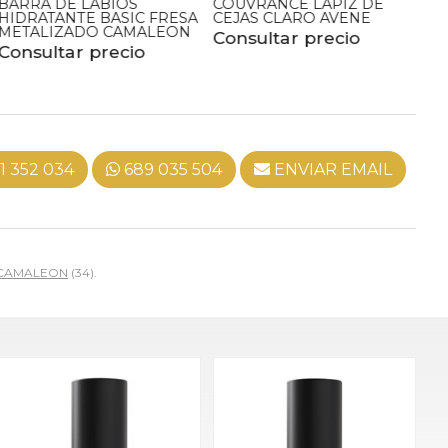
COUVRANCE LÁPIZ DE
COUVRANCE LÁPIZ DE
MÁ
CEJAS CLARO AVENE
CEJAS OSCURO AVENE
EF
C
Consultar precio
Consultar precio
Co
1 352 034
689 035 504
ENVIAR EMAIL
CAMALEON
(34).