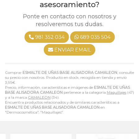
asesoramiento?
Ponte en contacto con nosotros y
resolveremos tus dudas.
981 352 034
689 035 504
ENVIAR EMAIL
Comprar
ESMALTE DE UÑAS BASE ALISADORA CAMALEON
, consulte
su precio con nosotros. Producto en stock, recogida en tienda y envío
3,95
€
.
Precio, información, características e imágenes de
ESMALTE DE UÑAS
BASE ALISADORA CAMALEON
pertenece a la categoría
Maquillajes
(47)
y a la marca
CAMALEON
(34).
Encuentra productos relacionados y de similares características a
ESMALTE DE UÑAS BASE ALISADORA CAMALEON
en
"Dermocosmética", "Maquillajes".