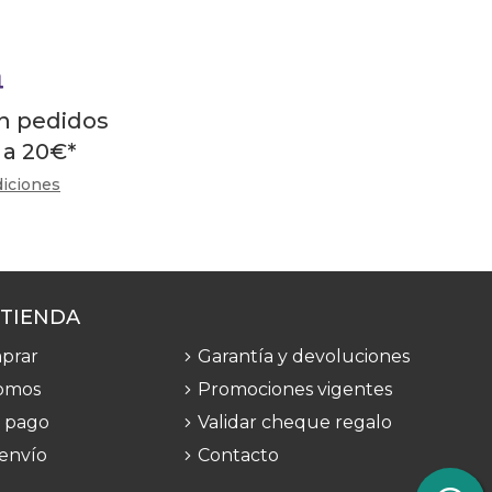
en pedidos
 a
20
€
*
diciones
 TIENDA
prar
Garantía y devoluciones
omos
Promociones vigentes
 pago
Validar cheque regalo
 envío
Contacto