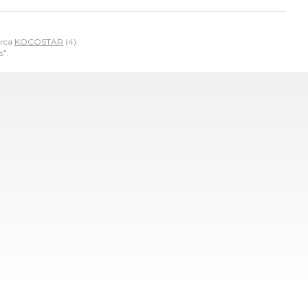
arca
KOCOSTAR
(4).
s".