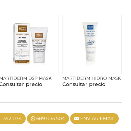
P MASK
MARTIDERM HIDRO MASK
TIME FILLER MASK
cio
Consultar precio
Consultar preci
1 352 034
689 035 504
ENVIAR EMAIL