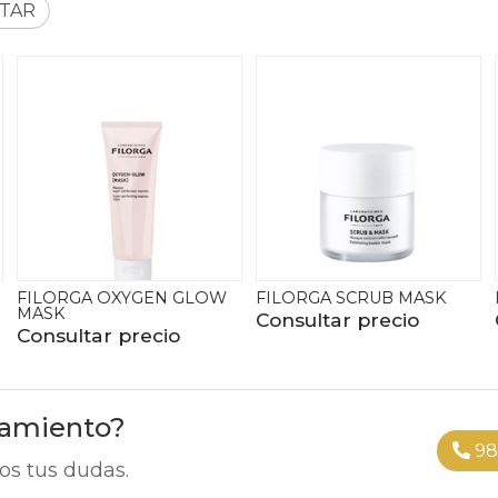
TAR
YGEN GLOW
FILORGA SCRUB MASK
MARTIDERM DS
Consultar precio
Consultar pre
recio
ramiento?
98
os tus dudas.