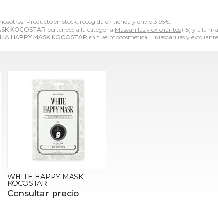
 nosotros. Producto en stock, recogida en tienda y envío
3,95
€
.
ASK KOCOSTAR
pertenece a la categoría
Mascarillas y exfoliantes
(15) y a la m
LIA HAPPY MASK KOCOSTAR
en "Dermocosmética", "Mascarillas y exfoliante
WHITE HAPPY MASK
KOCOSTAR
Consultar precio