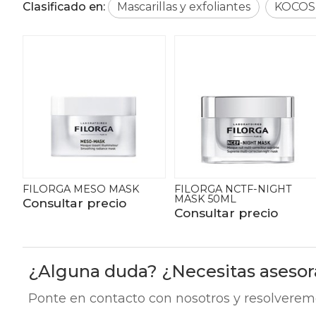
Clasificado en:
Mascarillas y exfoliantes
KOCOS
ESO MASK
FILORGA NCTF-NIGHT
FILORGA OX
MASK 50ML
MASK
precio
Consultar precio
Consultar p
¿Alguna duda? ¿Necesitas aseso
Ponte en contacto con nosotros y resolverem