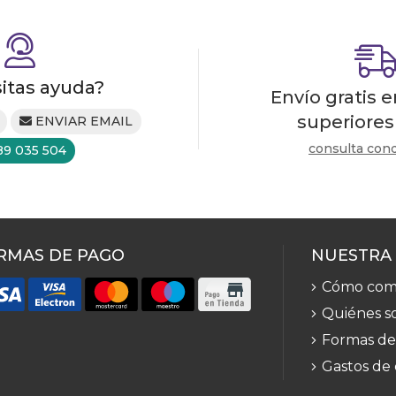
itas ayuda?
Envío gratis 
superiores
ENVIAR EMAIL
consulta con
89 035 504
RMAS DE PAGO
NUESTRA
Cómo com
Quiénes s
Formas de
Gastos de