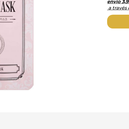
envío
3,9
a través