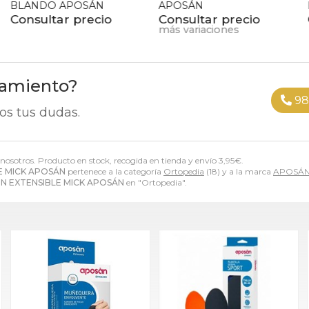
BLANDO APOSÁN
APOSÁN
Consultar precio
Consultar precio
más variaciones
ramiento?
98
os tus dudas.
n nosotros. Producto en stock, recogida en tienda y envío
3,95
€
.
E MICK APOSÁN
pertenece a la categoría
Ortopedia
(18) y a la marca
APOSÁ
N EXTENSIBLE MICK APOSÁN
en "Ortopedia".