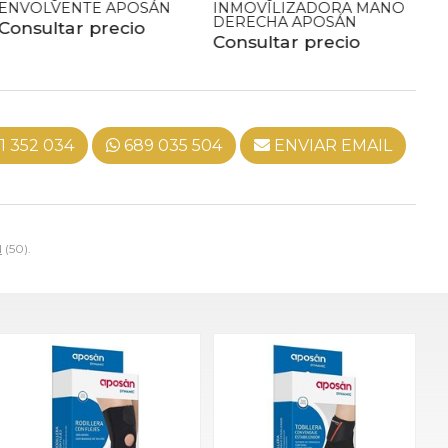
ENVOLVENTE APOSÁN
INMOVILIZADORA MANO
I
DERECHA APOSÁN
IZ
Consultar precio
Consultar precio
Co
1 352 034
689 035 504
ENVIAR EMAIL
N
(50).