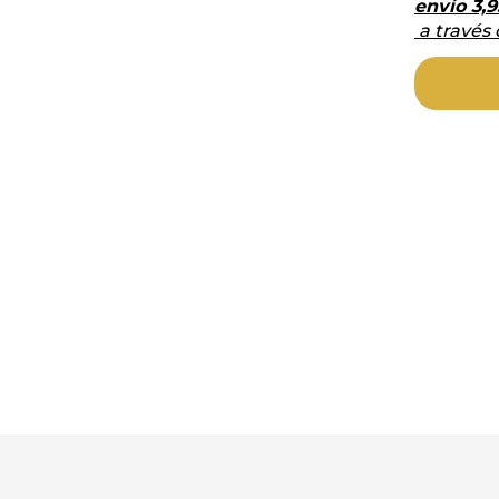
envío
3,9
a través