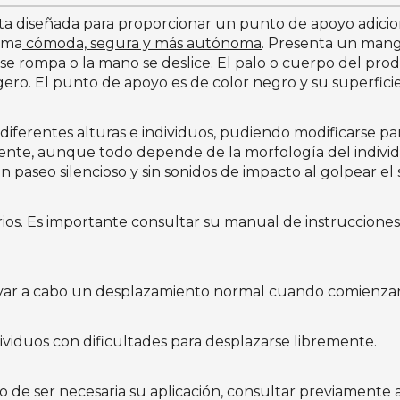
a diseñada para proporcionar un punto de apoyo adicion
rma
cómoda, segura y más autónoma
. Presenta un mang
n se rompa o la mano se deslice. El palo o cuerpo del pr
igero. El punto de apoyo es de color negro y su superficie
iferentes alturas e individuos, pudiendo modificarse para
nte, aunque todo depende de la morfología del indivi
un paseo silencioso y sin sonidos de impacto al golpear el 
s. Es importante consultar su manual de instrucciones a
var a cabo un desplazamiento normal cuando comienzan a
ndividuos con dificultades para desplazarse libremente.
o de ser necesaria su aplicación, consultar previamente a