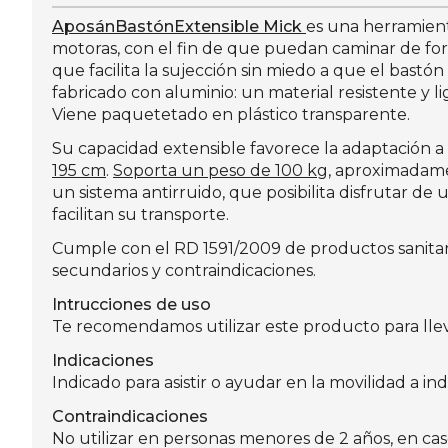
Aposán
Bastón
Extensible Mick
es una herramient
motoras, con el fin de que puedan caminar de fo
que facilita la sujección sin miedo a que el bastó
fabricado con aluminio: un material resistente y l
Viene paquetetado en plástico transparente.
Su capacidad extensible favorece la adaptación a d
195 cm
.
Soporta un peso de 100 kg
, aproximadame
un sistema antirruido, que posibilita disfrutar de 
facilitan su transporte.
Cumple con el RD 1591/2009 de productos sanitario
secundarios y contraindicaciones.
Intrucciones de uso
Te recomendamos utilizar este producto para lle
Indicaciones
Indicado para asistir o ayudar en la movilidad a i
Contraindicaciones
No utilizar en personas menores de 2 años, en cas